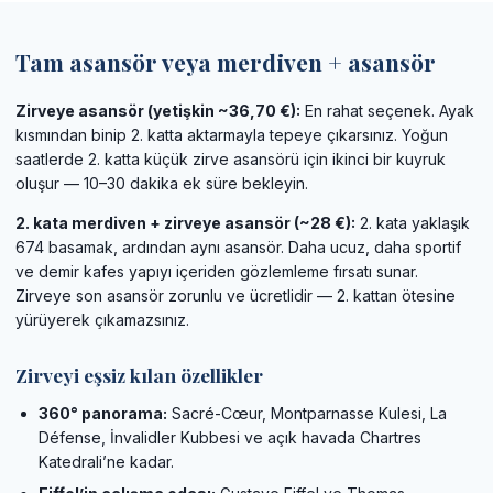
Tam asansör veya merdiven + asansör
Zirveye asansör (yetişkin ~36,70 €):
En rahat seçenek. Ayak
kısmından binip 2. katta aktarmayla tepeye çıkarsınız. Yoğun
saatlerde 2. katta küçük zirve asansörü için ikinci bir kuyruk
oluşur — 10–30 dakika ek süre bekleyin.
2. kata merdiven + zirveye asansör (~28 €):
2. kata yaklaşık
674 basamak, ardından aynı asansör. Daha ucuz, daha sportif
ve demir kafes yapıyı içeriden gözlemleme fırsatı sunar.
Zirveye son asansör zorunlu ve ücretlidir — 2. kattan ötesine
yürüyerek çıkamazsınız.
Zirveyi eşsiz kılan özellikler
360° panorama:
Sacré-Cœur, Montparnasse Kulesi, La
Défense, İnvalidler Kubbesi ve açık havada Chartres
Katedrali’ne kadar.