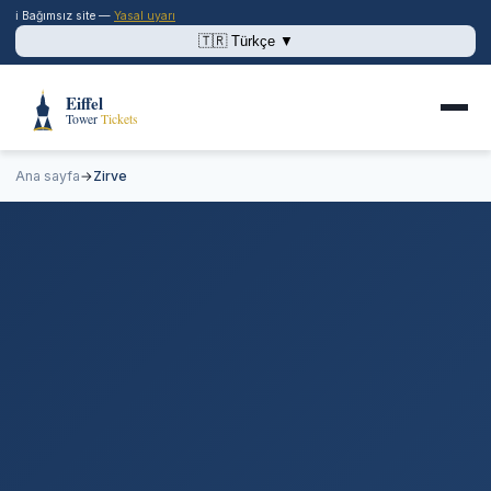
ℹ️ Bağımsız site —
Yasal uyarı
🇹🇷 Türkçe ▼
Ana sayfa
Ana sayfa
→
Zirve
Zirve
Fiyatlar
Saatler
Sıra beklemeden
Restoran