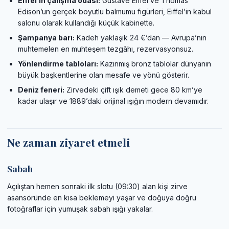
Eiffel’in çalışma odası:
Gustave Eiffel ve Thomas
Edison’un gerçek boyutlu balmumu figürleri, Eiffel’in kabul
salonu olarak kullandığı küçük kabinette.
Şampanya barı:
Kadeh yaklaşık 24 €’dan — Avrupa’nın
muhtemelen en muhteşem tezgâhı, rezervasyonsuz.
Yönlendirme tabloları:
Kazınmış bronz tablolar dünyanın
büyük başkentlerine olan mesafe ve yönü gösterir.
Deniz feneri:
Zirvedeki çift ışık demeti gece 80 km’ye
kadar ulaşır ve 1889’daki orijinal ışığın modern devamıdır.
Ne zaman ziyaret etmeli
Sabah
Açılıştan hemen sonraki ilk slotu (09:30) alan kişi zirve
asansöründe en kısa beklemeyi yaşar ve doğuya doğru
fotoğraflar için yumuşak sabah ışığı yakalar.