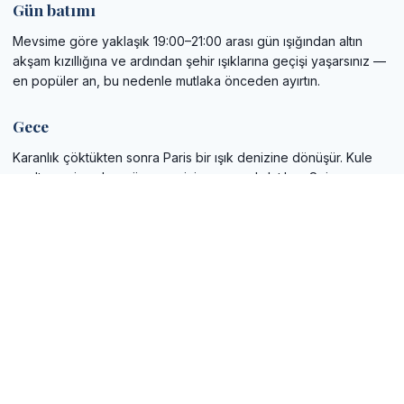
Gün batımı
Mevsime göre yaklaşık 19:00–21:00 arası gün ışığından altın
akşam kızıllığına ve ardından şehir ışıklarına geçişi yaşarsınız —
en popüler an, bu nedenle mutlaka önceden ayırtın.
Gece
Karanlık çöktükten sonra Paris bir ışık denizine dönüşür. Kule
parıltısını zirveden göremezsiniz ama aydınlatılmış Seine,
Champs-Élysées ve uzaktaki Montmartre’ın manzarası
unutulmazdır.
Pratik ipuçları
Sıcak giyinin:
276 m’de neredeyse her zaman rüzgâr
vardır; yerde olduğundan 5–10 °C daha düşük bekleyin.
Dahili asansör bekleme süresi:
Zirve asansörü, büyük
ayak asansörlerine göre daha az yolcu alır. Yoğun sezonda