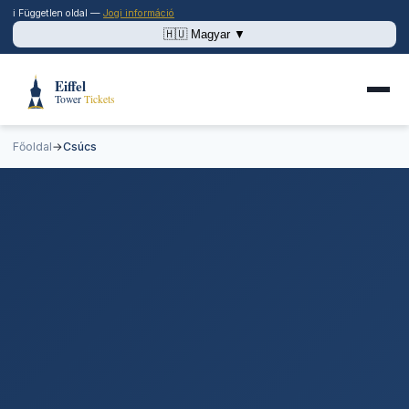
ℹ️ Független oldal —
Jogi információ
🇭🇺 Magyar ▼
Főoldal
Főoldal
→
Csúcs
Csúcs
Árak
Nyitvatartás
Sor nélkül
Étterem