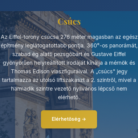
Csúcs
Az Eiffel-torony csúcsa 276 méter magasban az egész
építmény leglátogatottabb pontja. 360°-os panorámát,
szabad ég alatti pezsgőbárt és Gustave Eiffel
gyönyörűen helyreállított irodáját kínálja a mérnök és
Thomas Edison viaszfiguráival. A „csúcs" jegy
tartalmazza az utolsó liftszakaszt a 2. szintről, mivel a
harmadik szintre vezető nyilvános lépcső nem
elérhető.
Elérhetőség →