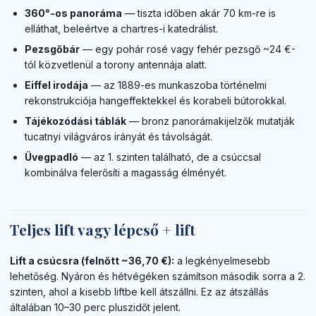
360°-os panoráma
— tiszta időben akár 70 km-re is
elláthat, beleértve a chartres-i katedrálist.
Pezsgőbár
— egy pohár rosé vagy fehér pezsgő ~24 €-
tól közvetlenül a torony antennája alatt.
Eiffel irodája
— az 1889-es munkaszoba történelmi
rekonstrukciója hangeffektekkel és korabeli bútorokkal.
Tájékozódási táblák
— bronz panorámakijelzők mutatják
tucatnyi világváros irányát és távolságát.
Üvegpadló
— az 1. szinten található, de a csúccsal
kombinálva felerősíti a magasság élményét.
Teljes lift vagy lépcső + lift
Lift a csúcsra (felnőtt ~36,70 €):
a legkényelmesebb
lehetőség. Nyáron és hétvégéken számítson második sorra a 2.
szinten, ahol a kisebb liftbe kell átszállni. Ez az átszállás
általában 10–30 perc pluszidőt jelent.