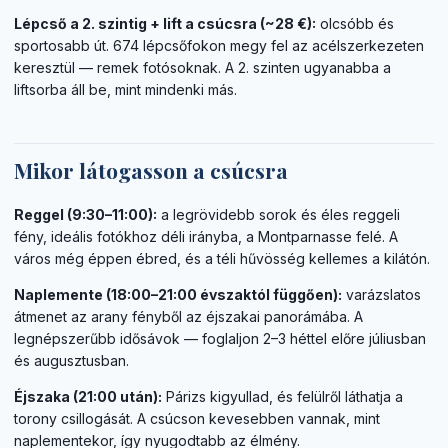
Lépcső a 2. szintig + lift a csúcsra (~28 €):
olcsóbb és
sportosabb út. 674 lépcsőfokon megy fel az acélszerkezeten
keresztül — remek fotósoknak. A 2. szinten ugyanabba a
liftsorba áll be, mint mindenki más.
Mikor látogasson a csúcsra
Reggel (9:30–11:00):
a legrövidebb sorok és éles reggeli
fény, ideális fotókhoz déli irányba, a Montparnasse felé. A
város még éppen ébred, és a téli hűvösség kellemes a kilátón.
Naplemente (18:00–21:00 évszaktól függően):
varázslatos
átmenet az arany fényből az éjszakai panorámába. A
legnépszerűbb idősávok — foglaljon 2–3 héttel előre júliusban
és augusztusban.
Éjszaka (21:00 után):
Párizs kigyullad, és felülről láthatja a
torony csillogását. A csúcson kevesebben vannak, mint
naplementekor, így nyugodtabb az élmény.